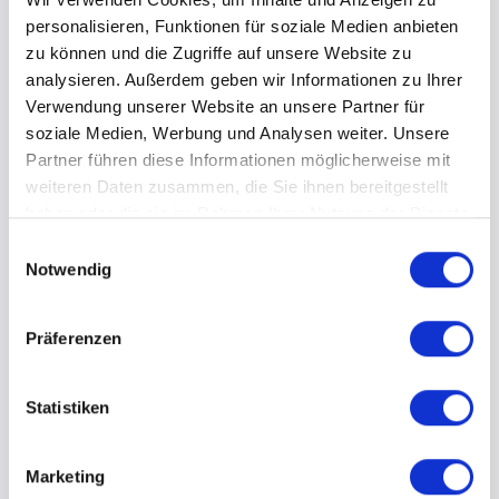
personalisieren, Funktionen für soziale Medien anbieten
zu können und die Zugriffe auf unsere Website zu
analysieren. Außerdem geben wir Informationen zu Ihrer
Verwendung unserer Website an unsere Partner für
soziale Medien, Werbung und Analysen weiter. Unsere
Partner führen diese Informationen möglicherweise mit
Unser Standort
weiteren Daten zusammen, die Sie ihnen bereitgestellt
haben oder die sie im Rahmen Ihrer Nutzung der Dienste
gesammelt haben.
E
Notwendig
i
n
w
Präferenzen
i
l
l
Statistiken
i
Willkommen bei
GFD Planer GmbH
. Ihr Partner für
g
Marketing
u
Instandhaltungsplanung von Garagen, Fassaden und Dächern in