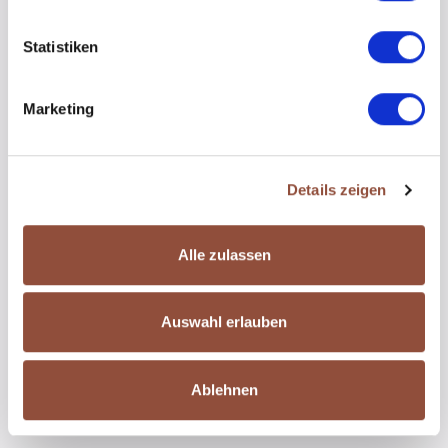
l
l
Statistiken
i
g
Marketing
u
n
g
Details zeigen
s
a
u
Alle zulassen
s
w
a
Auswahl erlauben
h
l
Ablehnen